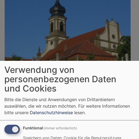
Verwendung von
personenbezogenen Daten
und Cookies
Bitte die Dienste und Anwendungen von Drittanbietern
auswählen, die wir nutzen möchten.
Für weitere Informationen
So, 9.8. 18 Uhr
bitte unsere
Datenschutzhinweise
lesen.
Abendgottesdienst in Castell
Pfarrerin Claudia Jobst
Funktional
(immer erforderlich)
Castell
St. Johannes-Kirche Castell
Speichern von Daten: Cookie für die Benutzersitzung