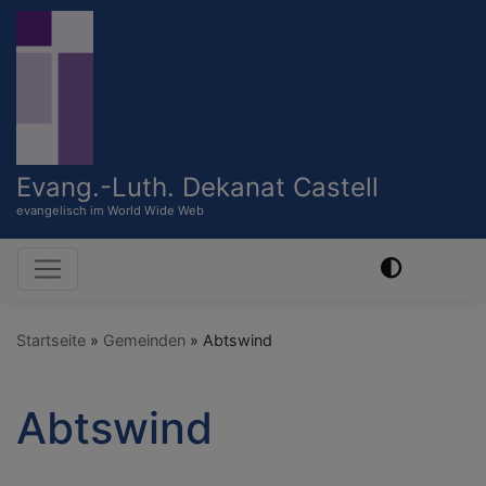
Direkt
zum
Inhalt
Evang.-Luth. Dekanat Castell
evangelisch im World Wide Web
Hauptnavigation
Startseite
Gemeinden
Abtswind
Abtswind