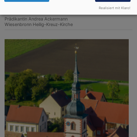
Gottesdienst mit Heiligem Abendmahl in
Realisiert mit Klaro!
Wiesenbronn
Prädikantin Andrea Ackermann
Wiesenbronn
Heilig-Kreuz-Kirche