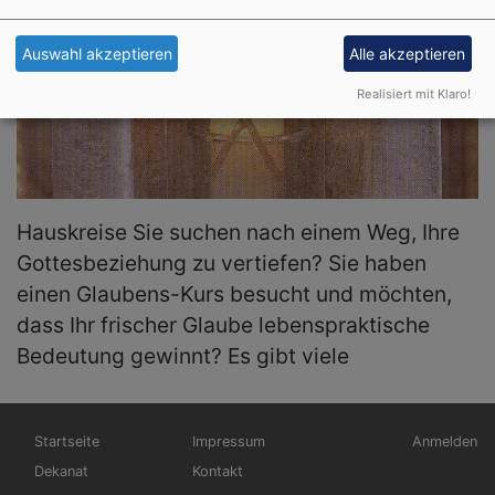
HAUSKREISE IM DEKANAT CASTELL
Auswahl akzeptieren
Alle akzeptieren
Realisiert mit Klaro!
Hauskreise Sie suchen nach einem Weg, Ihre
Gottesbeziehung zu vertiefen? Sie haben
einen Glaubens-Kurs besucht und möchten,
dass Ihr frischer Glaube lebenspraktische
Bedeutung gewinnt? Es gibt viele
Hauptnavigation
Fußbereichsmenü
Benutzerm
Startseite
Impressum
Anmelden
Dekanat
Kontakt