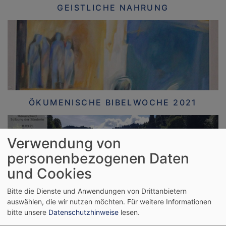
GEISTLICHE NAHRUNG
ÖKUMENISCHE BIBELWOCHE 2021
Verwendung von
personenbezogenen Daten
und Cookies
Bitte die Dienste und Anwendungen von Drittanbietern
Jesus begegnet Menschen, Menschen
auswählen, die wir nutzen möchten.
Für weitere Informationen
bitte unsere
Datenschutzhinweise
lesen.
begegnen einander... ... damals vor 2.000