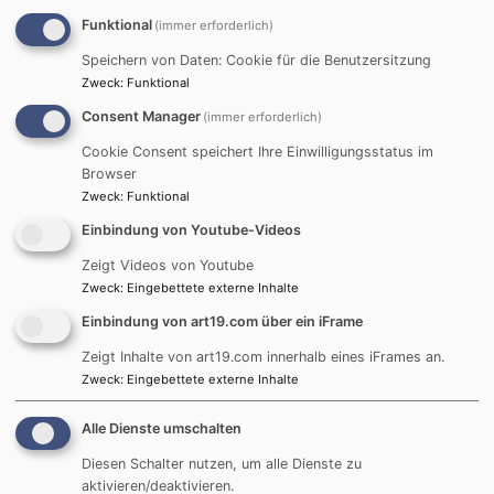
Jahren und heute. Während der
Funktional
(immer erforderlich)
Ökumenischen Bibeltage betrachten wir
Speichern von Daten: Cookie für die Benutzersitzung
einige dieser Begegnungen näher, wie sie der
Zweck
:
Funktional
Evangelist
Consent Manager
(immer erforderlich)
WIR BEGLEITEN SIE
Cookie Consent speichert Ihre Einwilligungsstatus im
Browser
Zweck
:
Funktional
Einbindung von Youtube-Videos
Zeigt Videos von Youtube
Zweck
:
Eingebettete externe Inhalte
Einbindung von art19.com über ein iFrame
Zeigt Inhalte von art19.com innerhalb eines iFrames an.
Wir sind in den wichtigen Lebenssituationen
Zweck
:
Eingebettete externe Inhalte
für Sie da! Sie können sich gerne an Ihre
Pfarrerin oder Ihren Pfarrer wenden, wenn Sie
Alle Dienste umschalten
Begleitung wünschen. Im Folgenden finden
Diesen Schalter nutzen, um alle Dienste zu
Sie schon mal erste
aktivieren/deaktivieren.