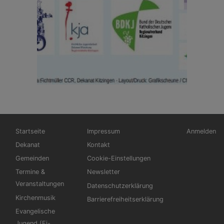
Hauptnavigation
Fußbereichsmenü
Benutzerm
Startseite
Impressum
Anmelden
Dekanat
Kontakt
Gemeinden
Cookie-Einstellungen
Termine &
Newsletter
Veranstaltungen
Datenschutzerklärung
Kirchenmusik
Barrierefreiheitserklärung
Evangelische
Jugend (Ej-