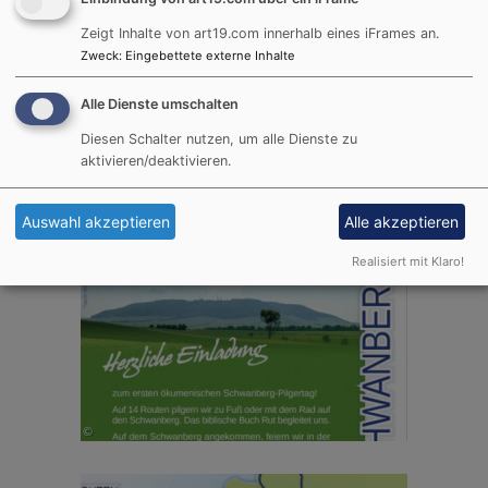
Fahrgemeinschaft nutzen möchten, bitten wir,
Zeigt Inhalte von art19.com innerhalb eines iFrames an.
dies bei der Anmeldung mit anzugeben.
Zweck
:
Eingebettete externe Inhalte
Alle Dienste umschalten
Diesen Schalter nutzen, um alle Dienste zu
aktivieren/deaktivieren.
Auswahl akzeptieren
Alle akzeptieren
Realisiert mit Klaro!