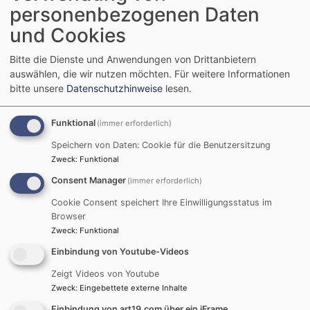
personenbezogenen Daten
entnehmen Sie bitte dem beiliegenden Plan.
und Cookies
Auf dem Berg kommen alle zusammen und
Bitte die Dienste und Anwendungen von Drittanbietern
feiern um 16 Uhr miteinander einen
auswählen, die wir nutzen möchten.
Für weitere Informationen
ökumenischen Gottesdienst. Anschließend
bitte unsere
Datenschutzhinweise
lesen.
ziehen die Pilgerinnen und Pilger zum
Kappelrangen und bitten um Segen für das
Funktional
(immer erforderlich)
Fränkische Land. Bei einem Imbiss klingt der
Speichern von Daten: Cookie für die Benutzersitzung
Tag aus.
Zweck
:
Funktional
Consent Manager
(immer erforderlich)
Nähere Informationen und Anmeldung auf der
Cookie Consent speichert Ihre Einwilligungsstatus im
Homepage der Communität Casteller Ring
Browser
und bei Sr. Franziska Fichtmüller CCR
Zweck
:
Funktional
(
ffichtmueller@ccr-schwanberg.de
, Tel
Einbindung von Youtube-Videos
09323/ 32125 Anrufbeantworter)
Zeigt Videos von Youtube
Diejenigen, die für den Rückweg zum
Zweck
:
Eingebettete externe Inhalte
Ausgangspunkt des Pilgerweges eine
Einbindung von art19.com über ein iFrame